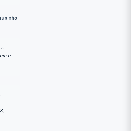
Grupinho
ho
bem e
o
3,