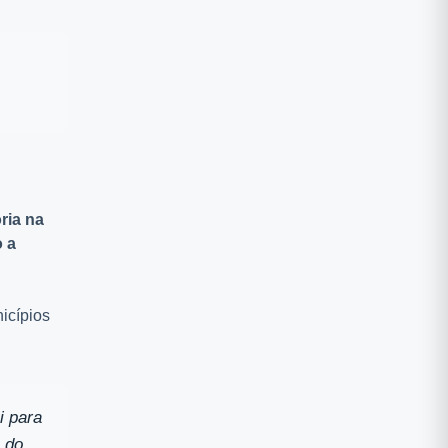
ria na
o a
icípios
i para
 do