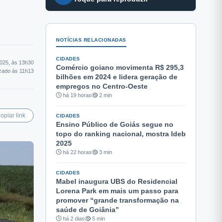
NOTÍCIAS RELACIONADAS
CIDADES
2025, às 13h30
Comércio goiano movimenta R$ 295,3
izado às 11h13
bilhões em 2024 e lidera geração de
empregos no Centro-Oeste
há 19 horas
2 min
opiar link
CIDADES
Ensino Público de Goiás segue no
topo do ranking nacional, mostra Ideb
2025
há 22 horas
3 min
CIDADES
Mabel inaugura UBS do Residencial
Lorena Park em mais um passo para
promover “grande transformação na
saúde de Goiânia”
há 2 dias
5 min