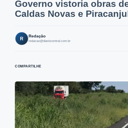
Governo vistoria obras d
Caldas Novas e Piracanj
Redação
R
redacao@diariocentral.com.br
COMPARTILHE