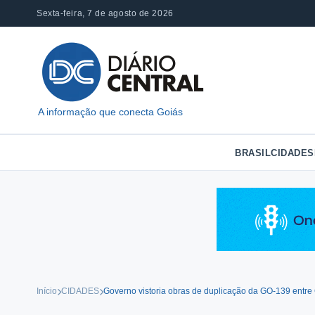
Pular
Sexta-feira, 7 de agosto de 2026
para
o
conteúdo
A informação que conecta Goiás
BRASIL
CIDADES
Início
CIDADES
Governo vistoria obras de duplicação da GO-139 entre