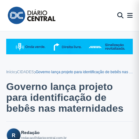
Pular
para
o
conteúdo
Início
CIDADES
Governo lança projeto para identificação de bebês nas maternidades
Governo lança projeto
para identificação de
bebês nas maternidades
Redação
R
redacao@diariocentral.com.br